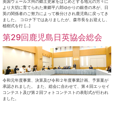
英国ウェールズ州の郷土史家をはじめとする地元の方々に
より大切に育てられた東郷平八郎ゆかりの銀杏の木が、日
英の関係者のご努力によって株分けされ鹿児島に戻ってき
ました。 コロナ下ではありましたが、森市長をお迎えし、
植樹式を行 […]
第29回鹿児島日英協会総会
令和元年度事業、決算及び令和２年度事業計画、予算案が
承認されました。 また、総会に合わせて、第４回エッセイ
コンテスト及び第２回フォトコンテストの表彰式が行われ
ました。