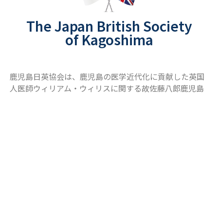
The Japan British Society
of Kagoshima
鹿児島日英協会は、鹿児島の医学近代化に貢献した英国
人医師ウィリアム・ウィリスに関する故佐藤八郎鹿児島
大学名誉教授の研究が縁となり、元駐日英国大使サー・
ヒュー・コータッツィ氏のご提案のもと、「歴史的にも
深い関係にある鹿児島と英国が、今後一層の友好親善を
図るため」に、鹿児島の学術、文化、経済界の方々が参
加して、平成４年に設立されました。
鹿児島と英国は、薩英戦争を経て、薩摩藩英国留学生を
派遣するなど医学に限らず、歴史的な深いつながりを持
つことから、当協会では、これらの学びを基盤として、
講演会の開催、英国大使、公使との交流会、エッセイコ
ンテストの実施など様々な友好親善に資する活動に取り